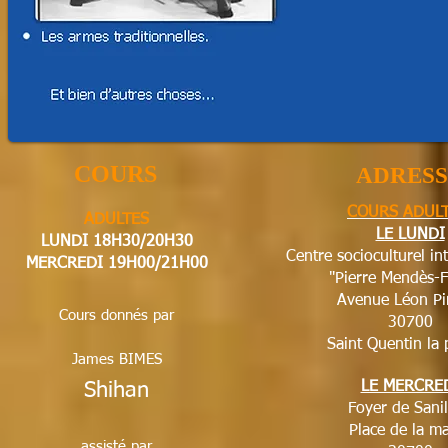
COURS
ADRESS
COURS ADUL
ADULTES
LE LUNDI
LUNDI
18H30/20H30
Centre socioculturel i
MERCREDI 19H00/21H00
"Pierre Mendès-F
Avenue Léon Pi
Cours donnés par
30700
Saint Quentin la 
James BIMES
LE MERCRE
Shihan
Foyer de Sani
Place de la ma
assisté par