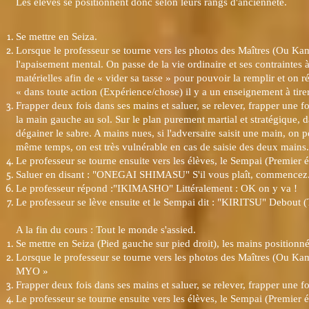
Les élèves se positionnent donc selon leurs rangs d'ancienneté.
Se mettre en Seiza.
Lorsque le professeur se tourne vers les photos des Maîtres (Ou Kam
l'apaisement mental. On passe de la vie ordinaire et ses contrainte
matérielles afin de « vider sa tasse » pour pouvoir la remplir et on r
« dans toute action (Expérience/chose) il y a un enseignement à tirer
Frapper deux fois dans ses mains et saluer, se relever, frapper une 
la main gauche au sol. Sur le plan purement martial et stratégique, d
dégainer le sabre. A mains nues, si l'adversaire saisit une main, on p
même temps, on est très vulnérable en cas de saisie des deux mains.
Le professeur se tourne ensuite vers les élèves, le Sempai (Premier é
Saluer en disant : "ONEGAI SHIMASU" S'il vous plaît, commencez
Le professeur répond :"IKIMASHO" Littéralement : OK on y va !
Le professeur se lève ensuite et le Sempai dit : "KIRITSU" Debout (
A la fin du cours : Tout le monde s'assied.
Se mettre en Seiza (Pied gauche sur pied droit), les mains positionné
Lorsque le professeur se tourne vers les photos des Maîtres (Ou 
MYO »
Frapper deux fois dans ses mains et saluer, se relever, frapper une f
Le professeur se tourne ensuite vers les élèves, le Sempai (Premier é