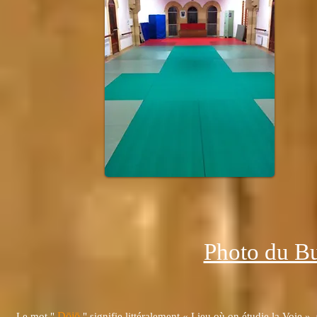
Photo du B
Dōjō
Le mot "
" signifie littéralement « Lieu où on étudie la Voie ». 