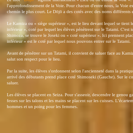
l'approfondissement de la Voie. Pour chacun d'entre nous, la Voie est
chemin le plus court. Le Dōjō a des cotés avec des noms différents e
Le Kamiza ou « siège supérieur », est le lieu devant lequel se tient
inférieur », coté par lequel les élèves pénètrent sur le Tatami. C'est i
Shimoza, se trouve le Joseki ou « coté supérieur ». Ici prennent pla
inférieur » est le coté par lequel nous pouvons entrer sur le Tatami.
Avant de pénétrer sur un Tatami, il convient de saluer face au Kami
salut son respect pour le lieu.
Par la suite, les élèves s'ordonnent selon l'ancienneté dans la pratiqu
arrivé des débutants prend place coté Shimoseki (Gauche). Sur le cot
saluer.
Les élèves se placent en Seiza. Pour s'asseoir, descendre le genou gau
fesses sur les talons et les mains se placent sur les cuisses. L’écar
hommes et un poing pour les femmes.